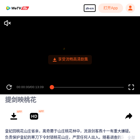
打开App
zh-cn
享受流畅高清剧集
00:00:00
/
00:13:09
提剑映桃花
皇妃回桃花山庄省亲，离奇薨于山庄桃花林中，流浪剑客燕十一有重大嫌疑。
负责保护皇妃的寒刀下令封锁桃花山庄，严禁任何人出入。随着调查的深入，
全部