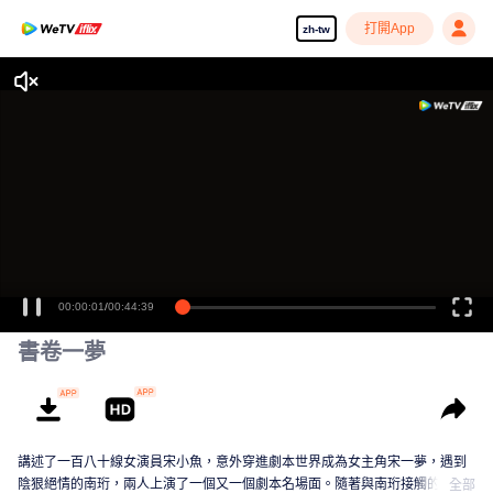
打開App
zh-tw
00:00:01
/
00:44:39
書卷一夢
講述了一百八十線女演員宋小魚，意外穿進劇本世界成為女主角宋一夢，遇到
陰狠絕情的南珩，兩人上演了一個又一個劇本名場面。隨著與南珩接觸的日益
全部