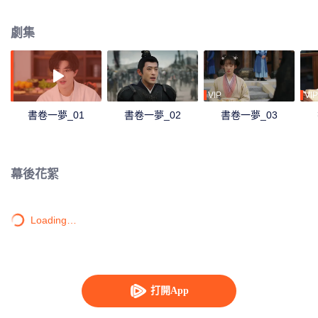
加深，這場紙片人與既定命運抗爭的改命之旅也徐徐拉開了帷幕。
劇集
VIP
VIP
書卷一夢_01
書卷一夢_02
書卷一夢_03
幕後花絮
Loading…
打開App