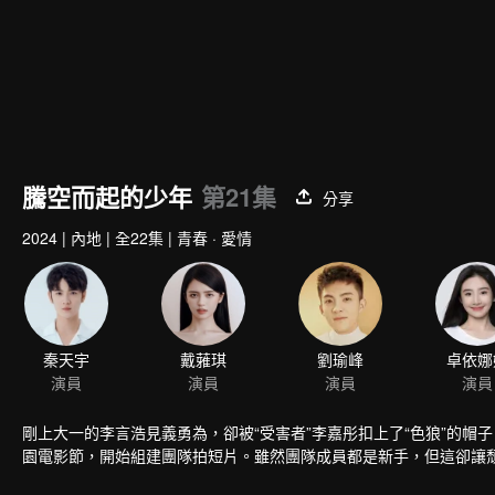
騰空而起的少年
第21集
分享
2024
|
內地
|
全22集
|
青春 · 愛情
秦天宇
戴蕥琪
劉瑜峰
卓依娜
演員
演員
演員
演員
剛上大一的李言浩見義勇為，卻被“受害者”李嘉彤扣上了“色狼”的
園電影節，開始組建團隊拍短片。雖然團隊成員都是新手，但這卻讓