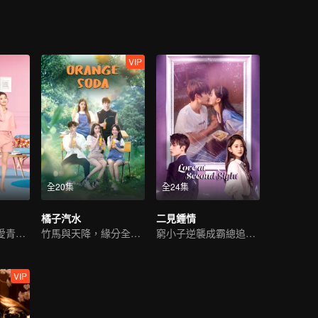
VIP
全20集
全24集
橘子汽水
二見鍾情
熊梓淇賴雨濛甜愛青梅竹馬
竹馬與天降，緣分全靠搶
窮小子逆襲成霸總追初戀
VIP