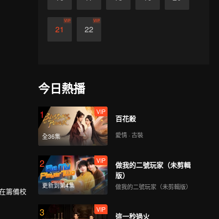
VIP
VIP
21
22
今日熱播
VIP
1
百花殺
愛情 · 古裝
全36集
VIP
2
做我的二號玩家（未剪輯
版）
更新到第4集
做我的二號玩家（未剪輯版）
神在籌備校
VIP
3
這一秒過火