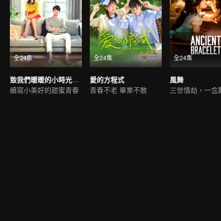
全24集
全24集
全24集
致我們暖暖的小時光（英語版）
愛的方程式
風舞
續寫小美好的甜蜜青春
青春不老 畢業不散
三世情劫，一念