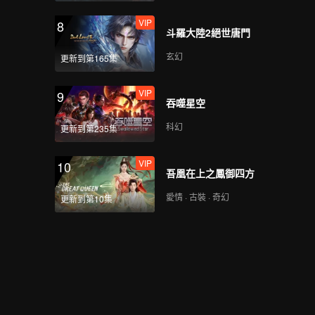
VIP
8
斗羅大陸2絕世唐門
玄幻
更新到第165集
VIP
9
吞噬星空
科幻
更新到第235集
VIP
10
吾凰在上之鳳御四方
愛情 · 古裝 · 奇幻
更新到第10集