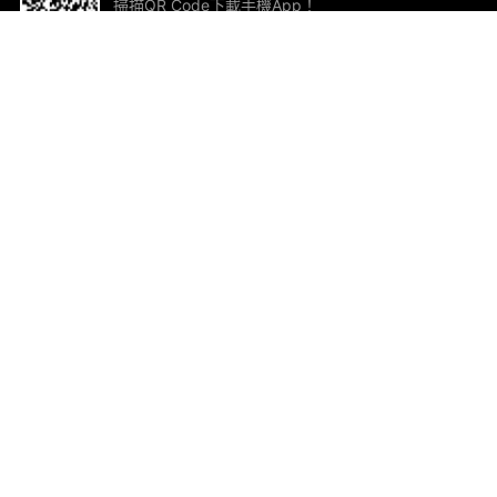
掃描QR Code下載手機App！
幫助與回饋
關
意見反饋
加
聯
電郵
ted.