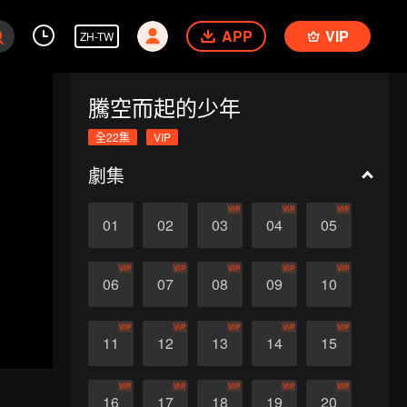
APP
VIP
ZH-TW
騰空而起的少年
全22集
VIP
劇集
VIP
VIP
VIP
01
02
03
04
05
VIP
VIP
VIP
VIP
VIP
06
07
08
09
10
VIP
VIP
VIP
VIP
VIP
11
12
13
14
15
VIP
VIP
VIP
VIP
VIP
16
17
18
19
20