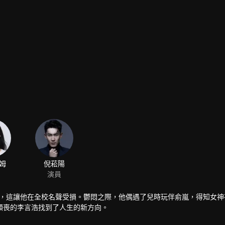
姆
倪菘陽
演員
帽子，這讓他在全校名聲受損。鬱悶之際，他偶遇了兒時玩伴俞嵐，得知女
頹喪的李言浩找到了人生的新方向。