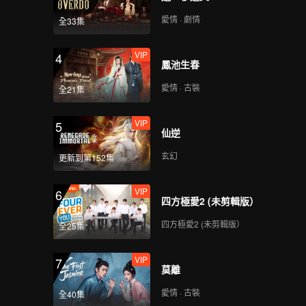
愛情 · 劇情
全33集
VIP
4
鳳池生春
愛情 · 古裝
全21集
VIP
5
仙逆
玄幻
更新到第152集
VIP
6
四方極愛2 (未剪輯版）
四方極愛2 (未剪輯版）
全25集
VIP
7
莫離
愛情 · 古裝
全40集