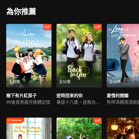
為你推薦
VIP
VIP
全30集
全32集
全46集
樹下有片紅房子
逆時而來的你
愛情的開關
90後青蔥歲月集體記憶
重返十八歲，拯救白月光
VIP