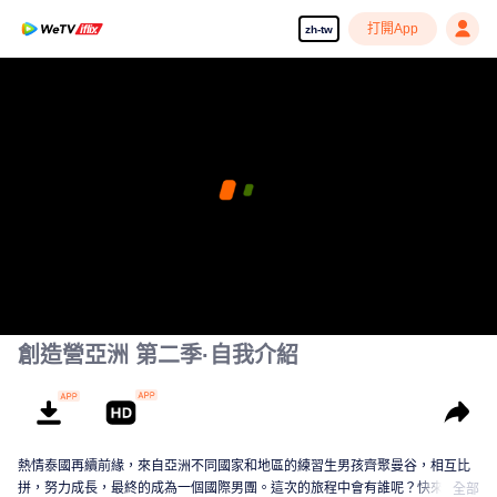
打開App
zh-tw
創造營亞洲 第二季·自我介紹
熱情泰國再續前緣，來自亞洲不同國家和地區的練習生男孩齊聚曼谷，相互比
拼，努力成長，最終的成為一個國際男團。這次的旅程中會有誰呢？快來認識
全部