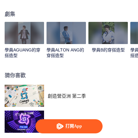
這些男孩，一起來PICK你喜歡的少年吧！
劇集
學員AGUANG的穿
學員ALTON ANG的
學員B的穿搭造型
學員
搭造型
穿搭造型
搭
猜你喜歡
創造營亞洲 第二季
創造營亞洲
打開App