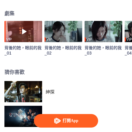
團的“雄”。最終，K集團被摧毀，姐妹重逢。
劇集
VIP
VIP
VIP
VIP
背後的她，眼前的我
背後的她，眼前的我
背後的她，眼前的我
背
_01
_02
_03
_04
猜你喜歡
紳探
刑偵現場
打開App