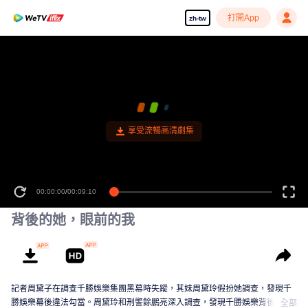
打開App
zh-tw
享受流暢高清劇集
00:00:00
/
00:09:10
背後的她，眼前的我
記者周黛子在調查千勝娛樂集團黑幕時失蹤，其妹周黛玲假扮她調查，發現千
勝娛樂幕後違法勾當。周黛玲和刑警餘鵬亮深入調查，發現千勝娛樂背後是K集
全部