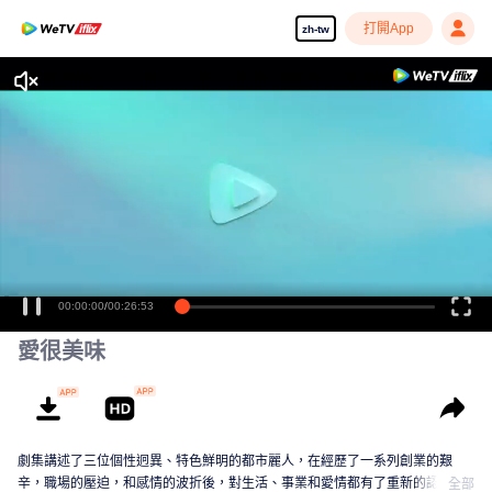
打開App
zh-tw
00:00:00
/
00:26:53
愛很美味
劇集講述了三位個性迥異、特色鮮明的都市麗人，在經歷了一系列創業的艱
辛，職場的壓迫，和感情的波折後，對生活、事業和愛情都有了重新的認識。
全部