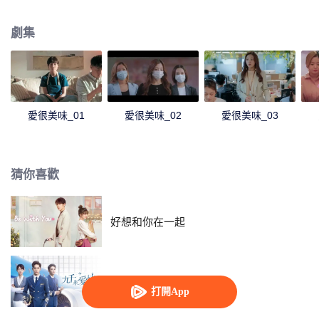
其中，劉淨是完美主義對愛情挑剔的美食博主；方欣是雖然外貌出眾卻為情苦
惱的離異主播；夏夢是因為能力出色而讓男友倍感壓力的職場強人。
劇集
愛很美味_01
愛很美味_02
愛很美味_03
猜你喜歡
好想和你在一起
九千米愛情
打開App