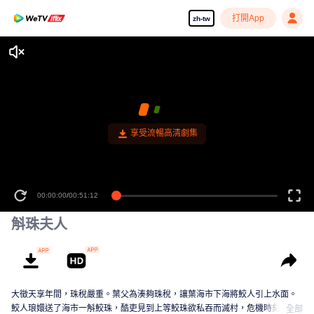
打開App
zh-tw
享受流暢高清劇集
00:00:00
/
00:51:12
斛珠夫人
大徵天享年間，珠稅嚴重。葉父為湊夠珠稅，讓葉海市下海將鮫人引上水面。
鮫人琅嬛送了海市一斛鮫珠，酷吏見到上等鮫珠欲私吞而滅村，危機時刻，葉
全部