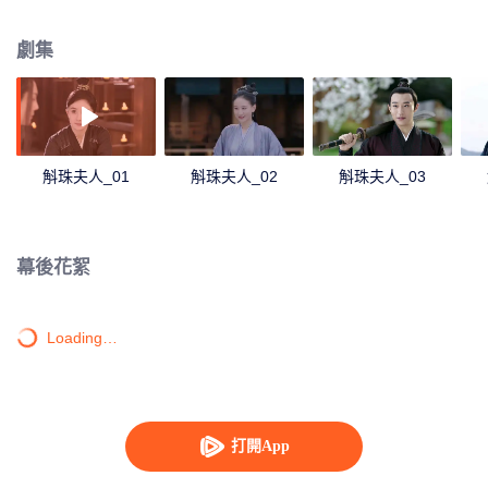
海市被方諸所救。葉海市拜方諸為師，更名方海市，成為了方諸的第二個徒
弟，從此做男孩兒打扮。與方諸經年相處中，方海市學得一身本領，守護大徵
劇集
和平，履立戰功。又因為與方諸經歷諸多生死關頭而產生情愫，方諸卻因對帝
旭和大徵的守護使命無法迴應。而後，方諸為保護方海市被迫拆穿其女子身
份，將其送到帝旭身邊，三人之間情感糾葛不斷。
斛珠夫人_01
斛珠夫人_02
斛珠夫人_03
幕後花絮
Loading…
打開App