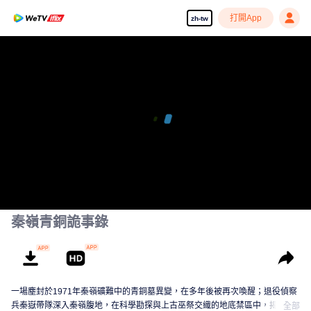
打開App
zh-tw
秦嶺青銅詭事錄
一場塵封於1971年秦嶺礦難中的青銅墓異變，在多年後被再次喚醒；退役偵察
兵秦嶽帶隊深入秦嶺腹地，在科學勘探與上古巫祭交織的地底禁區中，揭開一
全部