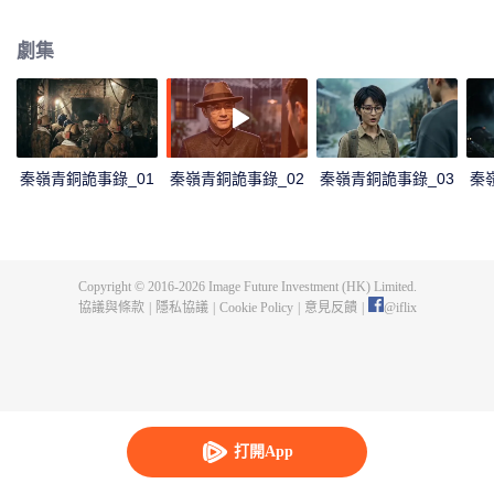
場橫跨兩代人的血祭真相。
劇集
秦嶺青銅詭事錄_01
秦嶺青銅詭事錄_02
秦嶺青銅詭事錄_03
秦
Copyright © 2016-
2026
Image Future Investment (HK) Limited.
協議與條款
|
隱私協議
|
Cookie Policy
|
意見反饋
|
@
iflix
打開App