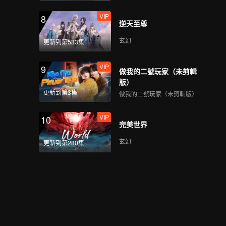
VIP
8
逆天至尊
玄幻
更新到第533集
VIP
9
做我的二號玩家（未剪輯
版）
更新到第3集
做我的二號玩家（未剪輯版）
VIP
10
完美世界
玄幻
更新到第280集