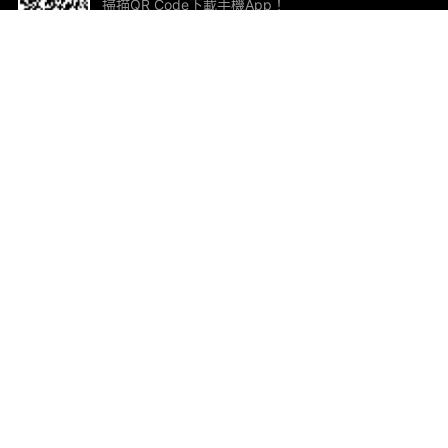
掃描QR Code下載手機App！
幫助與回饋
關
意見反饋
加
聯
電郵
ted.