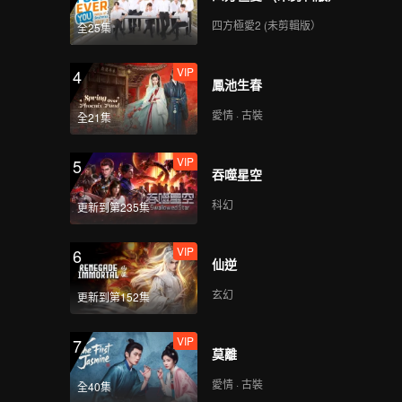
四方極愛2 (未剪輯版）
全25集
VIP
4
鳳池生春
愛情 · 古裝
全21集
VIP
5
吞噬星空
科幻
更新到第235集
VIP
6
仙逆
玄幻
更新到第152集
VIP
7
莫離
愛情 · 古裝
全40集