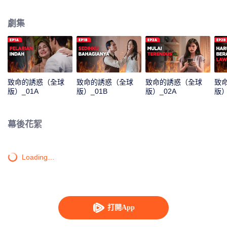
而，當他得知 Nadine 是一位知名投資人的妻子後，強烈的征服欲讓他決定接
近她。未曾料到，這場危險的婚外情正悄然展開——而 Nadine，逐漸成為威脅
劇集
Alex 家庭與人生的致命存在……
致命的誘惑（全球
致命的誘惑（全球
致命的誘惑（全球
致
版）_01A
版）_01B
版）_02A
版）
幕後花絮
Loading…
打開App