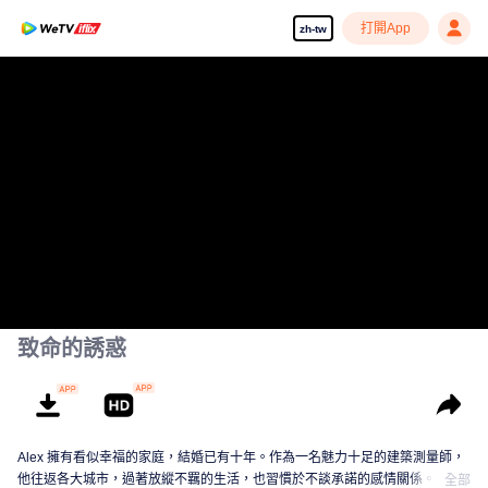
打開App
zh-tw
致命的誘惑
Alex 擁有看似幸福的家庭，結婚已有十年。作為一名魅力十足的建築測量師，
他往返各大城市，過著放縱不羈的生活，也習慣於不談承諾的感情關係。然
全部