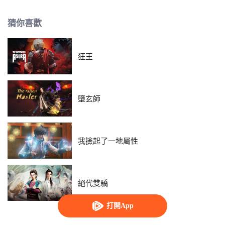
三坪大的公寓當成臨時魔王城，開始過著打工族的生活。沒想到勇者竟追隨他
的腳步穿越時空而來，一齣平民路線的奇幻故事就此展開！
猜你喜歡
狂王
墮玄師
我撿起了一地屬性
絕代雙驕
打開App