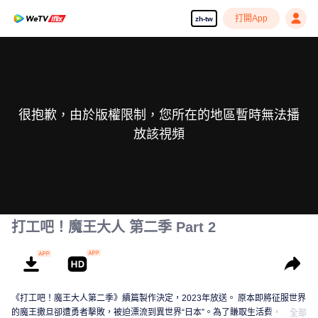
打開App
zh-tw
很抱歉，由於版權限制，您所在的地區暫時無法播
放該視頻
打工吧！魔王大人 第二季 Part 2
《打工吧！魔王大人第二季》續篇製作決定，2023年放送。 原本即將征服世界
的魔王撒旦卻遭勇者擊敗，被迫漂流到異世界“日本”。為了賺取生活費，魔王將
全部