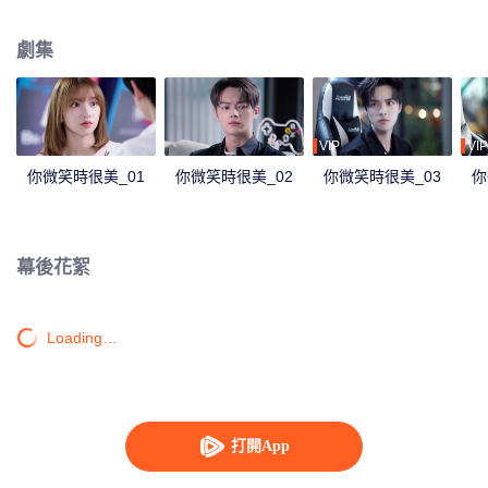
情。最終，在OPL的全國總決賽中，童謠和陸思誠一起帶領著ZGDX捧起了冠
軍獎盃。
劇集
VIP
VIP
你微笑時很美_01
你微笑時很美_02
你微笑時很美_03
你
幕後花絮
Loading…
打開App