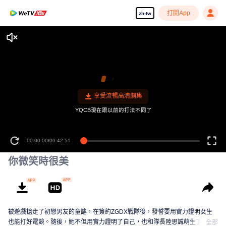
打開App
zh-tw
享受流暢高清劇集
YQCB現在跟以前的打法不同了
00:00:00
/
00:42:51
你微笑時很美
被遊戲搶走了初戀男友的童謠，在簽約ZGDX戰隊後，發誓要用實力證明女生
也能打好電競。隨後，她不但用實力證明了自己，也和隊長陸思誠萌生了感
全部