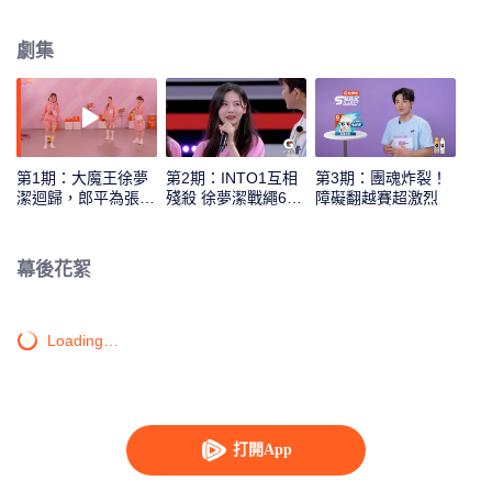
現“超新星”健康向上的面貌，推廣全民健身和健康生活的理念。
劇集
第1期：大魔王徐夢
第2期：INTO1互相
第3期：團魂炸裂！
潔迴歸，郎平為張嘉
殘殺 徐夢潔戰繩6秒
障礙翻越賽超激烈
元點贊
封神
幕後花絮
Loading…
打開App