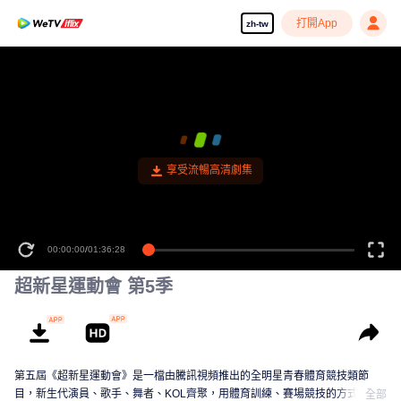
打開App
zh-tw
享受流暢高清劇集
00:00:00
/
01:36:28
超新星運動會 第5季
第五屆《超新星運動會》是一檔由騰訊視頻推出的全明星青春體育競技類節
目，新生代演員、歌手、舞者、KOL齊聚，用體育訓練、賽場競技的方式，展
全部