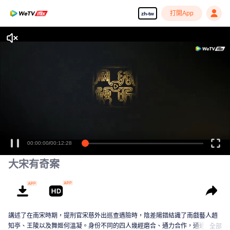
打開App
zh-tw
00:00:00
/
00:12:28
大宋有奇案
講述了在南宋時期，提刑官宋慈外出巡查遇險時，陰差陽錯結識了南戲藝人趙
知亭、王陵以及舞姬何溫凝。身份不同的四人幾經磨合、通力合作，通過推理
全部