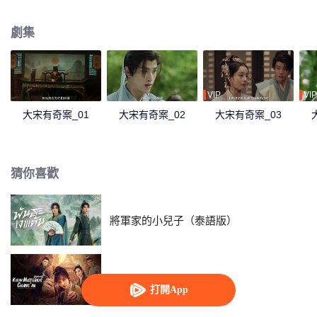
問詢及驗屍等手段，連破四件凶案，為死者平冤，還生者公道的故事。
劇集
VIP
VIP
大宋有奇案_01
大宋有奇案_02
大宋有奇案_03
猜你喜歡
將軍家的小兒子（泰語版）
長安秘聞錄
打開App