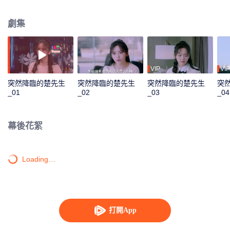
已。可是自己卻真的忍不住愛上了這個虛構的男友，得知真相的楚曼依然決定
幫助敏敏回到真實世界，雖然這可能會意味著二人終將分離。
劇集
VIP
VIP
突然降臨的楚先生
突然降臨的楚先生
突然降臨的楚先生
突
_01
_02
_03
_04
幕後花絮
Loading…
打開App