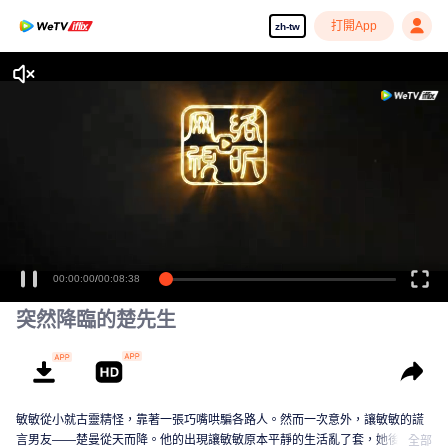
打開App
zh-tw
00:00:00
/
00:08:38
突然降臨的楚先生
敏敏從小就古靈精怪，靠著一張巧嘴哄騙各路人。然而一次意外，讓敏敏的謊
言男友——楚曼從天而降。他的出現讓敏敏原本平靜的生活亂了套，她後悔不
全部