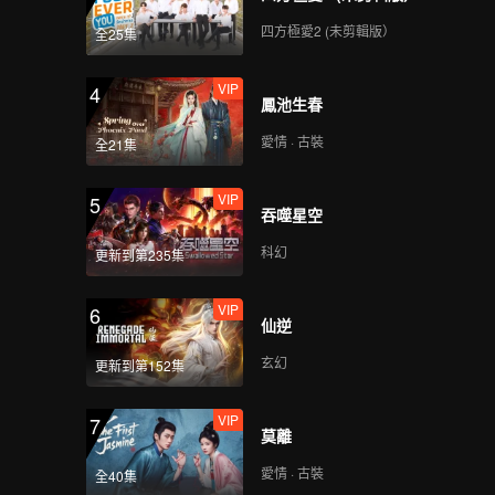
四方極愛2 (未剪輯版）
全25集
VIP
4
鳳池生春
愛情 · 古裝
全21集
VIP
5
吞噬星空
科幻
更新到第235集
VIP
6
仙逆
玄幻
更新到第152集
VIP
7
莫離
愛情 · 古裝
全40集