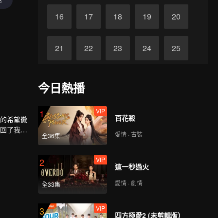
16
17
18
19
20
21
22
23
24
25
26
27
28
29
30
今日熱播
VIP
1
百花殺
意的希望徹
換回了我的
愛情 · 古裝
全36集
VIP
2
這一秒過火
愛情 · 劇情
全33集
VIP
3
四方極愛2 (未剪輯版）