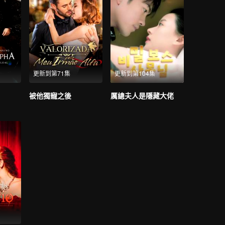
更新到第71集
更新到第104集
被他獨寵之後
厲總夫人是隱藏大佬