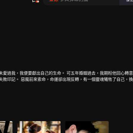
未愛過我，我便要獻出自己的生命。 可五年婚姻過去，我期盼他回心轉
失敗印記。 惡魔前來索命，命運卻出現反轉，有一個靈魂犧牲了自己，