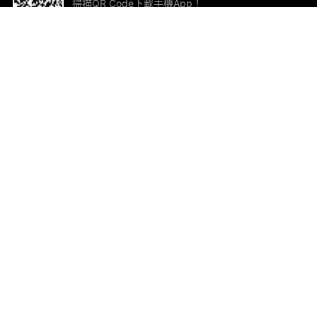
掃描QR Code下載手機App！
幫助與回饋
關
意見反饋
加
聯
電郵
ted.