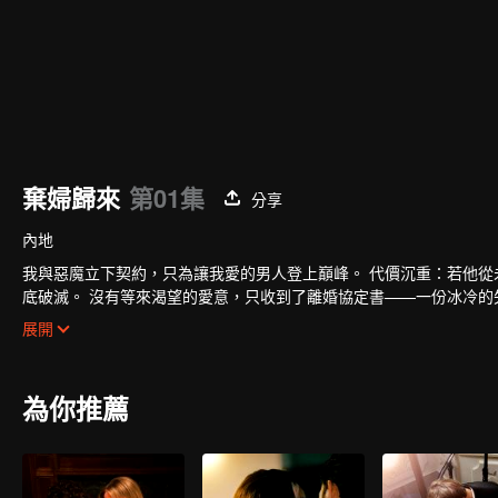
棄婦歸來
第01集
分享
內地
我與惡魔立下契約，只為讓我愛的男人登上巔峰。 代價沉重：若他從
底破滅。 沒有等來渴望的愛意，只收到了離婚協定書——一份冰冷的
性命。 如今我回來了......
展開
為你推薦