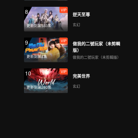
VIP
8
逆天至尊
玄幻
更新到第533集
VIP
9
做我的二號玩家（未剪輯
版）
更新到第3集
做我的二號玩家（未剪輯版）
VIP
10
完美世界
玄幻
更新到第280集