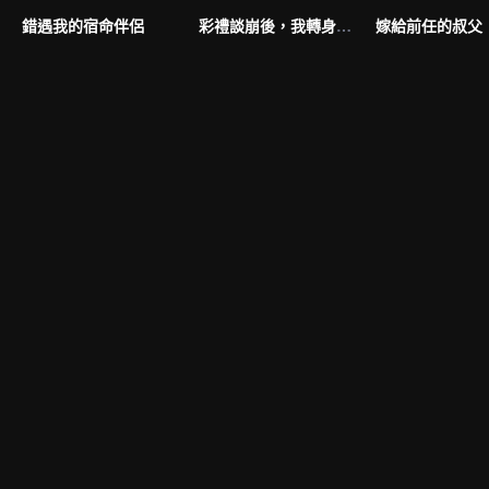
錯遇我的宿命伴侶
彩禮談崩後，我轉身和千億首富領證（韓語版）
嫁給前任的叔父