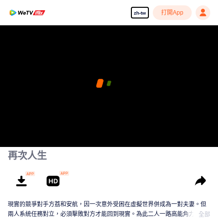
打開App
zh-tw
再次人生
現實的競爭對手方荔和安航，因一次意外受困在虛擬世界併成為一對夫妻。但
兩人系統任務對立，必須擊敗對方才能回到現實。為此二人一路高能角力，成
全部