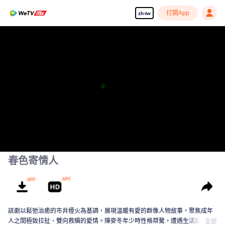
打開App
zh-tw
春色寄情人
該劇以鬆弛治癒的市井煙火為基調，展現溫暖有愛的群像人物故事，聚焦成年
人之間極致拉扯、雙向救贖的愛情。陳麥冬年少時性格桀驁，遭遇生活變故後
全部