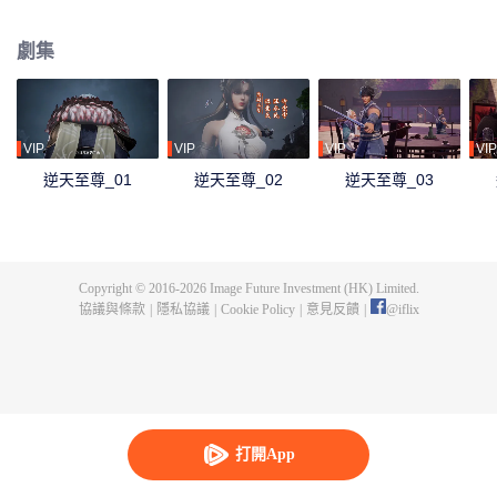
下眾多，為神界最強之人，精通天下萬術。彼時的鴻蒙至尊雖實力強大但待人
和善，仁慈寬厚，對朋友充滿信任，以平等的態度看待人仙神三界。在域外宇
劇集
宙入侵時，鴻蒙至尊被混沌至尊和始源至尊設計聯手殺害，並詛咒其萬世輪
迴。鴻蒙至尊親人手下被殺，家園被奪，理念被改，就連最疼愛的徒兒靈霞天
尊也背叛了他。而且在他萬世輪迴中被世世滅門，直到最後一世轉生到了譚雲
身上。 譚雲是望月鎮小貴族譚家的少爺，但鴻蒙至尊轉生之人需要受到生死刺
激才能覺醒。在婚禮中，譚雲撞見未婚妻與司徒家少爺偷情並被毆打，在將死
VIP
VIP
VIP
VIP
之時終於覺醒了鴻蒙至尊的記憶。 原先廢柴的譚雲憑藉著鴻蒙神胎，逆天改
逆天至尊_01
逆天至尊_02
逆天至尊_03
命，擁有了神級的天賦，然後開始修煉前世的功法，快速提升修為。譚雲先是
報了家仇，再進皇甫聖宗。此後他憑藉著鴻蒙至尊的智慧和術法在皇甫聖宗平
步青雲，一路成為宗主，最終統一了天罰大陸。在此期間，他遇見了轉世的屬
下和妻子，找到了自己身為至尊時使用的神器，知曉了神界發生的大事，並且
也收穫了多位風姿卓絕的佳麗。
Copyright © 2016-
2026
Image Future Investment (HK) Limited.
協議與條款
|
隱私協議
|
Cookie Policy
|
意見反饋
|
@
iflix
打開App