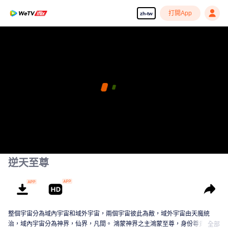
打開App
zh-tw
逆天至尊
整個宇宙分為域內宇宙和域外宇宙，兩個宇宙彼此為敵，域外宇宙由天魔統
治，域內宇宙分為神界，仙界，凡間。 鴻蒙神界之主鴻蒙至尊，身份尊貴，屬
全部