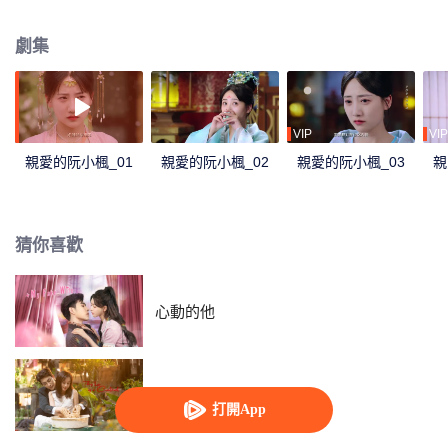
母妃命案？創古代“德雲社”，引入“劇本殺”探案，花招層出不窮，竟收穫冷麵王
爺另眼相看，兩人攜手共同勘破翎王母妃墜樓案之謎……
劇集
VIP
VIP
親愛的阮小楓_01
親愛的阮小楓_02
親愛的阮小楓_03
親
猜你喜歡
心動的他
以愛為契
打開App