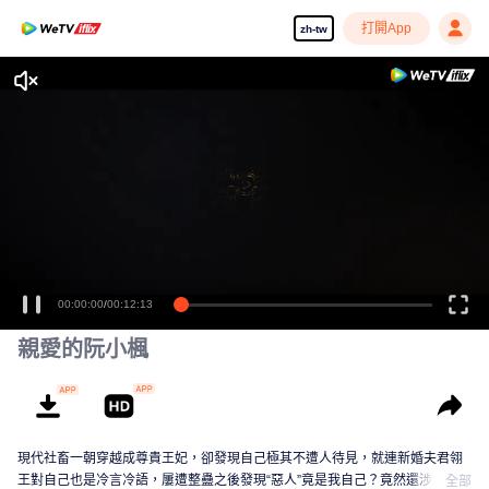
打開App
zh-tw
00:00:00
/
00:12:13
親愛的阮小楓
現代社畜一朝穿越成尊貴王妃，卻發現自己極其不遭人待見，就連新婚夫君翎
王對自己也是冷言冷語，屢遭整蠱之後發現“惡人”竟是我自己？竟然還涉嫌翎王
全部