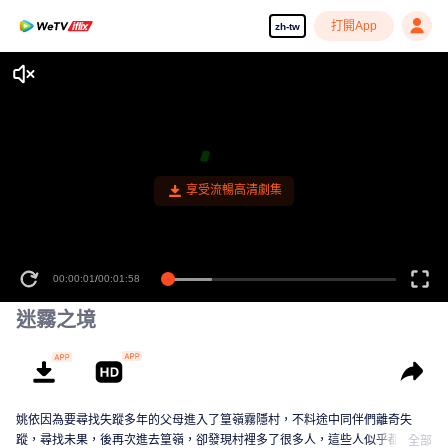
打開App
zh-tw
享受流暢高清劇集
00:00:01
/
00:01:58
迷霧之境
姚依因為要尋找失蹤多年的父母進入了篁嶺霧隱村，不料途中同伴們離奇失
蹤，尋找未果，後再次進去篁嶺，卻發現村裡多了很多人，這些人似乎都跟一
全部