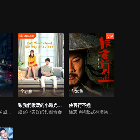
VIP
全24集
全30集
致我們暖暖的小時光（英語版）
俠客行不通
白宇尤靖茹詮釋民國偵探範
續寫小美好的甜蜜青春
徐志勝捲起武林爆笑風雲