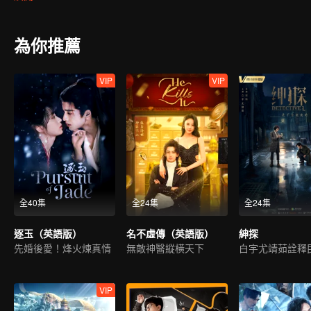
備一起面對即將來臨的人類危機。
為你推薦
VIP
VIP
全40集
全24集
全24集
逐玉（英語版）
名不虛傳（英語版）
紳探
先婚後愛！烽火煉真情
無敵神醫縱橫天下
VIP