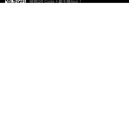
掃描QR Code下載手機App！
幫助與回饋
關
意見反饋
加
聯
電郵
ted.