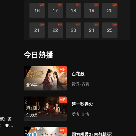
VIP
VIP
VIP
VIP
VIP
16
17
18
19
20
VIP
VIP
VIP
VIP
VIP
21
22
23
24
25
VIP
VIP
VIP
VIP
VIP
26
27
28
29
30
今日熱播
VIP
1
百花殺
愛情 · 古裝
全36集
VIP
2
這一秒過火
愛情 · 劇情
全33集
體》遊
織，並發
VIP
3
領大家準
四方極愛2 (未剪輯版）