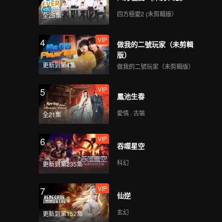
四方極愛2 (未剪輯版）
全25集
VIP
4
做我的二號玩家（未剪輯
版）
更新到第4集
做我的二號玩家（未剪輯版）
VIP
5
鳳池生春
愛情 · 古裝
全21集
VIP
6
吞噬星空
科幻
更新到第235集
VIP
7
仙逆
玄幻
更新到第152集