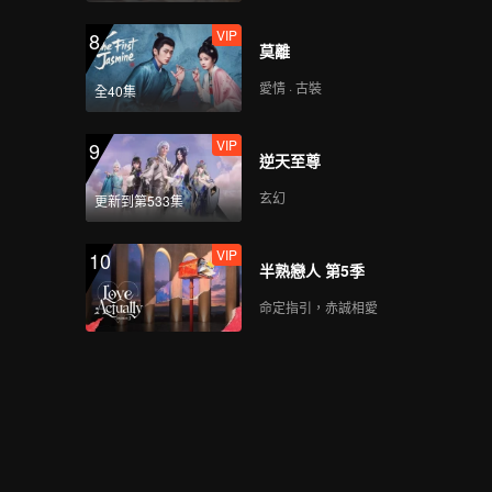
VIP
8
莫離
愛情 · 古裝
全40集
VIP
9
逆天至尊
玄幻
更新到第533集
VIP
10
半熟戀人 第5季
命定指引，赤誠相愛