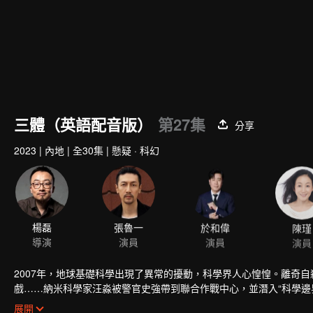
三體（英語配音版）
第27集
分享
2023
|
內地
|
全30集
|
懸疑 · 科幻
楊磊
張魯一
於和偉
陳瑾
導演
演員
演員
演員
2007年，地球基礎科學出現了異常的擾動，科學界人心惶惶。離奇
戲……納米科學家汪淼被警官史強帶到聯合作戰中心，並潛入“科學邊
現《三體》遊戲的祕密，竟是兩個文明為了生存空間，孤注一擲的生
展開