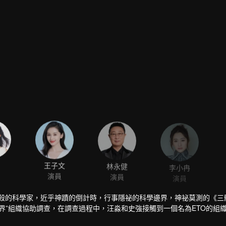
王子文
林永健
李小冉
演員
演員
演員
自殺的科學家，近乎神蹟的倒計時，行事隱祕的科學邊界，神祕莫測的《三
界”組織協助調查，在調查過程中，汪淼和史強接觸到一個名為ETO的組
死相逐，在眾人的共同努力下，汪淼、史強等人堅定信念、重燃希望，帶