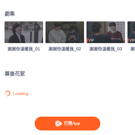
一起兼職、應聘、規劃未來。雖然人生之路開展得並不順利，但在彼此的鼓勵
下逐步走上正軌。當一切看似順風順水時，林拓被確診為肌萎縮側索硬化，就
劇集
是俗稱的漸凍症。漸凍症終止了林拓看似平凡卻充滿希望的人生，生命雖然縮
短，但林拓在家人、戀人、朋友、同事們溫暖和愛的陪伴下，從試圖放棄到與
絕症共存，最終勇敢地向病魔發出挑戰。林拓身邊的人和病友們也受到他的鼓
舞，重新審視對待生命的態度，學會珍惜當下，決定努力無悔、充滿希望地過
好每一天。
VIP
VIP
謝謝你溫暖我_01
謝謝你溫暖我_02
謝謝你溫暖我_03
謝
幕後花絮
Loading…
打開App