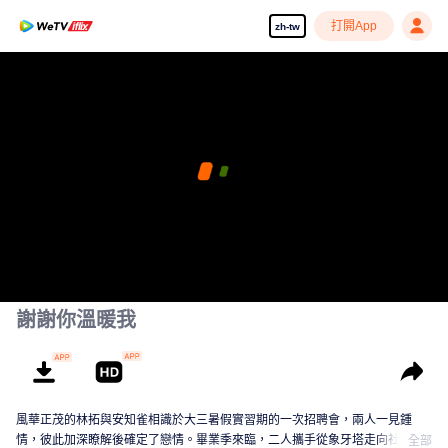
打開App
zh-tw
謝謝你溫暖我
風華正茂的林拓與安知雀相識於大三暑假實習期的一次招聘會，兩人一見鍾
情，彼此加深瞭解後確定了戀情。畢業季來臨，二人攜手從象牙塔走向社會，
全部