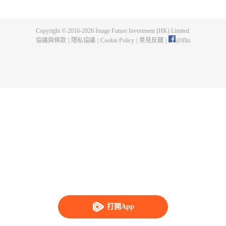
身，奪舍成為星空吞噬獸，在體內世界育出人類分身，之後邁出地球，走向宇
宙。
Copyright © 2016-
2026
Image Future Investment (HK) Limited.
協議與條款
|
隱私協議
|
Cookie Policy
|
意見反饋
|
@
iflix
打開App