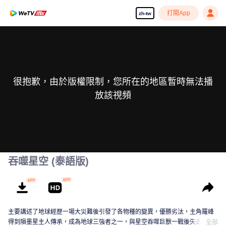
打開App
zh-tw
很抱歉，由於版權限制，您所在的地區暫時無法播
放該視頻
吞噬星空 (泰語版)
主要講述了地球經歷一場大災難後引發了各物種的變異，優勝劣汰，主角羅峰
得到隕墨星主人傳承，成為地球三強者之一，與星空吞噬巨獸一戰後失去肉
全部