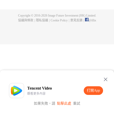
樣的背景展開，但逐漸，一切又不和平了起來。博人能否應對呢？他會成為新
時代的英雄嗎？
Copyright © 2016-
2026
Image Future Investment (HK) Limited.
協議與條款
|
隱私協議
|
Cookie Policy
|
意見反饋
|
@
iflix
Tencent Video
打開App
觀看更多內容
如果失敗，請
點擊此處
重試
打開App