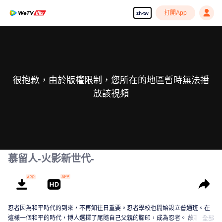
打開App
zh-tw
很抱歉，由於版權限制，您所在的地區暫時無法播
放該視頻
慕留人-火影新世代-
忍者因為和平時代的到來，不再如往日重要。忍者學校也開始設立普通班。在
這樣一個和平的時代，博人選擇了尾隨自己父親的腳印，成為忍者。 故事以這
全部