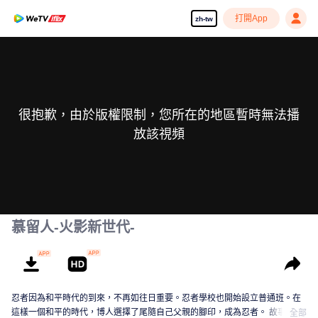
打開App
zh-tw
很抱歉，由於版權限制，您所在的地區暫時無法播
放該視頻
慕留人-火影新世代-
忍者因為和平時代的到來，不再如往日重要。忍者學校也開始設立普通班。在
這樣一個和平的時代，博人選擇了尾隨自己父親的腳印，成為忍者。 故事以這
全部