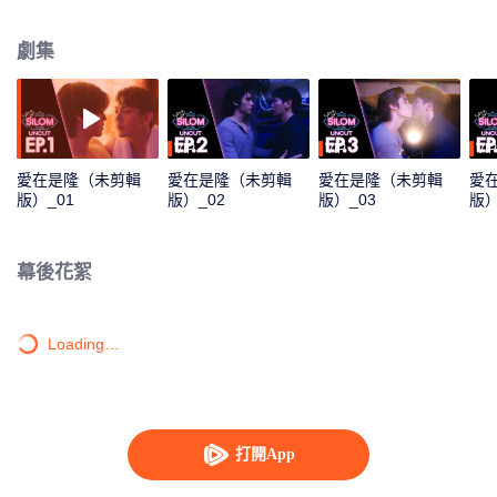
成為兩人關係的起點，兩顆心再次燃起溫暖和愛的火苗。
劇集
VIP
VIP
VIP
愛在是隆（未剪輯
愛在是隆（未剪輯
愛在是隆（未剪輯
愛
版）_01
版）_02
版）_03
版）
幕後花絮
Loading…
打開App