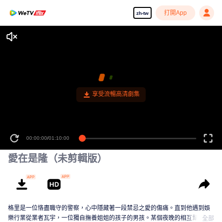
打開App
zh-tw
享受流暢高清劇集
00:00:00
/
01:10:00
愛在是隆（未剪輯版）
格里是一位恪盡職守的警察，心中隱藏著一段禁忌之愛的傷痛。直到他遇到娛
樂行業從業者瓦宇，一位獨自撫養姐姐的孩子的男孩。某個夜晚的相互幫助，
全部