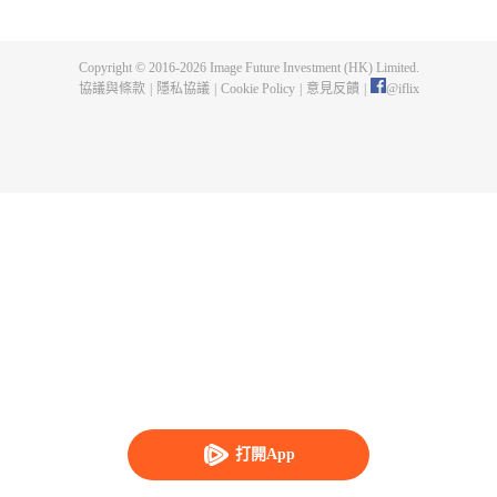
界已經沒落，天嵐宗也只剩三五弟子，眼見就要滅宗，徐陽擊退強敵，誓要帶
領天嵐宗重回巔峰！ 隨著天嵐宗勢力擴大，徐陽修為停滯的真相也一步步的揭
開，萬年間，一個貫穿人、魔、仙三界的隱秘也展現在眾人面前！究竟是一念
Copyright © 2016-
2026
Image Future Investment (HK) Limited.
成神，還是一念成魔？世界的生死就在徐陽的股掌之間！
協議與條款
|
隱私協議
|
Cookie Policy
|
意見反饋
|
@
iflix
打開App