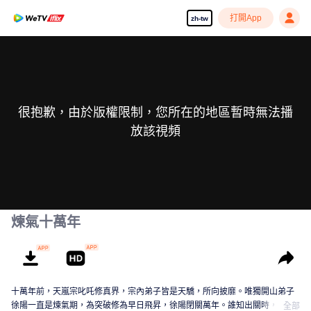
打開App
zh-tw
很抱歉，由於版權限制，您所在的地區暫時無法播
放該視頻
煉氣十萬年
十萬年前，天嵐宗叱吒修真界，宗內弟子皆是天驕，所向披靡。唯獨開山弟子
徐陽一直是煉氣期，為突破修為早日飛昇，徐陽閉關萬年。誰知出關時，修真
全部