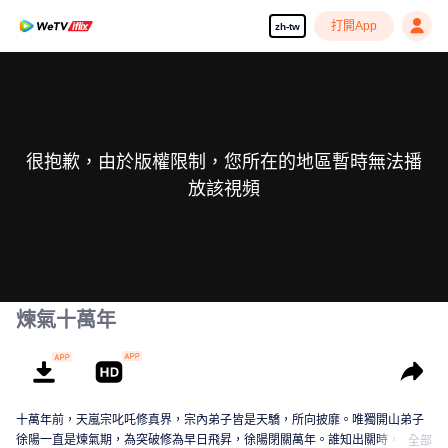
打開App
zh-tw
很抱歉，由於版權限制，您所在的地區暫時無法播
放該視頻
煉氣十萬年
十萬年前，天嵐宗叱吒修真界，宗內弟子皆是天驕，所向披靡。唯獨開山弟子
徐陽一直是煉氣期，為突破修為早日飛昇，徐陽閉關萬年。誰知出關時，修真
全部