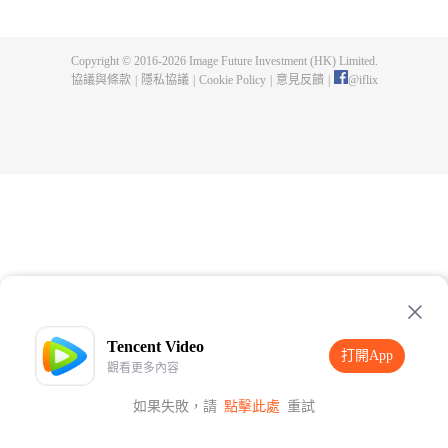
界已經沒落，天嵐宗也只剩三五弟子，眼見就要滅宗，徐陽擊退強敵，誓要帶
領天嵐宗重回巔峰！ 隨著天嵐宗勢力擴大，徐陽修為停滯的真相也一步步的揭
開，萬年間，一個貫穿人、魔、仙三界的隱秘也展現在眾人面前！究竟是一念
Copyright © 2016-
2026
Image Future Investment (HK) Limited.
成神，還是一念成魔？世界的生死就在徐陽的股掌之間！
協議與條款
|
隱私協議
|
Cookie Policy
|
意見反饋
|
@
iflix
Tencent Video
打開App
觀看更多內容
如果失敗，請
點擊此處
重試
打開App