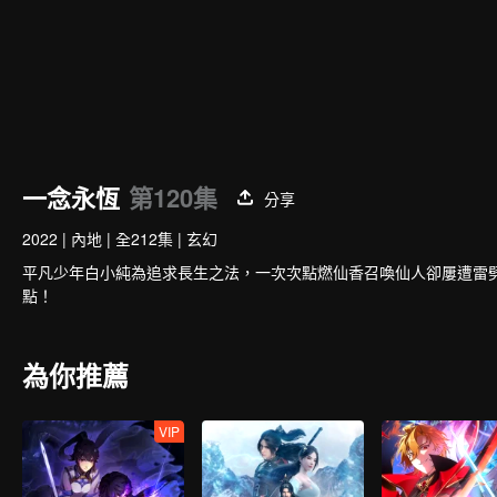
一念永恆
第120集
分享
2022
|
內地
|
全212集
|
玄幻
平凡少年白小純為追求長生之法，一次次點燃仙香召喚仙人卻屢遭雷
點！
為你推薦
VIP