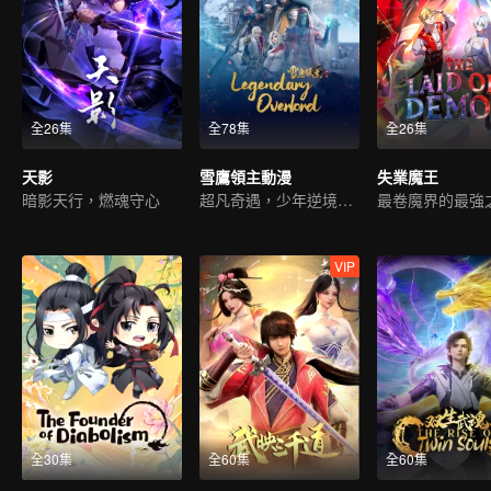
全26集
全78集
全26集
天影
雪鷹領主動漫
失業魔王
暗影天行，燃魂守心
超凡奇遇，少年逆境重生
最卷魔界的最強
VIP
全30集
全60集
全60集