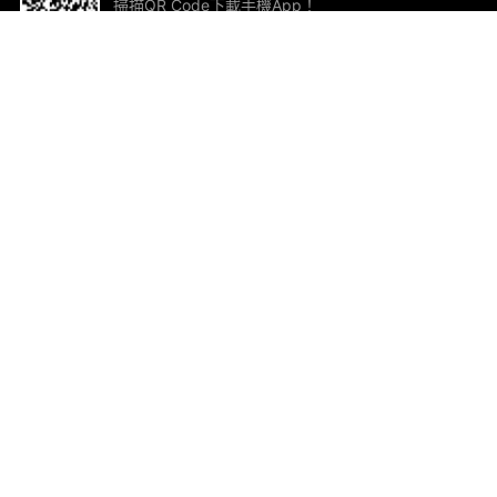
掃描QR Code下載手機App！
幫助與回饋
關
意見反饋
加
聯
電郵
ted.