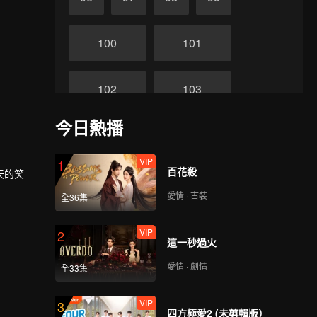
100
101
102
103
今日熱播
104
105
VIP
1
百花殺
天的笑
106
107
愛情 · 古裝
全36集
108
109
VIP
2
這一秒過火
愛情 · 劇情
全33集
110
111
VIP
3
四方極愛2 (未剪輯版）