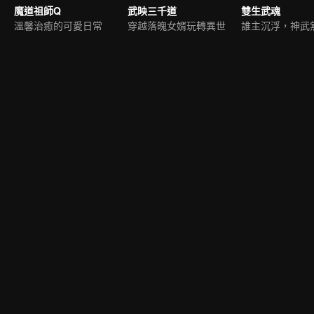
魔道祖師Q
武映三千道
雙生武魂
溫馨治癒的可愛日常
穿越落魄女婿玩轉異世
誰主沉浮，神武