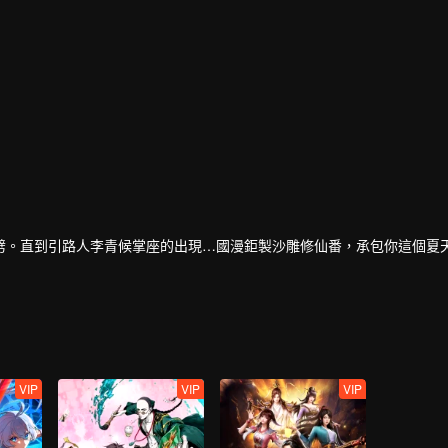
劈。直到引路人李青候掌座的出現…國漫鉅製沙雕修仙番，承包你這個夏
VIP
VIP
VIP