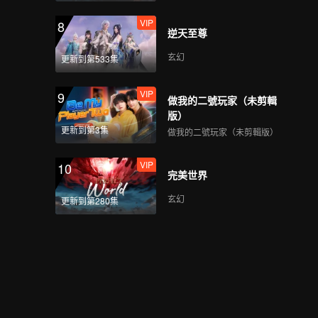
VIP
8
逆天至尊
玄幻
更新到第533集
VIP
9
做我的二號玩家（未剪輯
版）
更新到第3集
做我的二號玩家（未剪輯版）
VIP
10
完美世界
玄幻
更新到第280集