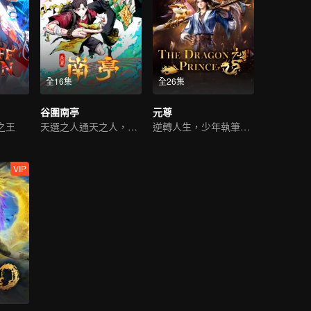
全16集
全26集
谷圍南亭
元尊
之王
天選之人通天之人，開戰
逆轉人生，少年執筆破蒼穹
VIP