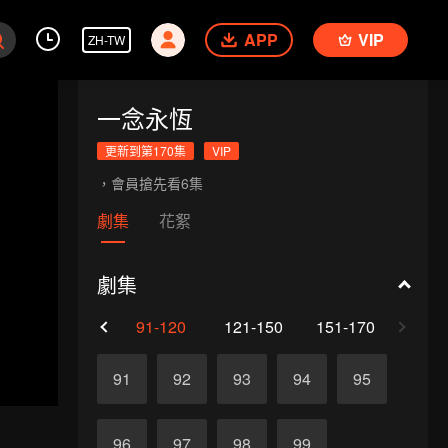
APP
VIP
ZH-TW
一念永恆
更新到第170集
VIP
，會員搶先看6集
劇集
花絮
劇集
61-90
91-120
121-150
151-170
91
92
93
94
95
96
97
98
99