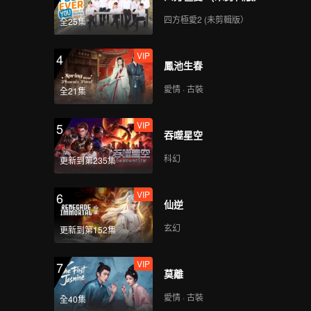
112
113
四方極愛2 (未剪輯版）
全25集
114
115
VIP
4
鳳池生春
愛情 · 古裝
116
117
全21集
VIP
5
吞噬星空
118
119
科幻
更新到第235集
120
VIP
6
仙逆
玄幻
更新到第152集
VIP
7
莫離
愛情 · 古裝
全40集