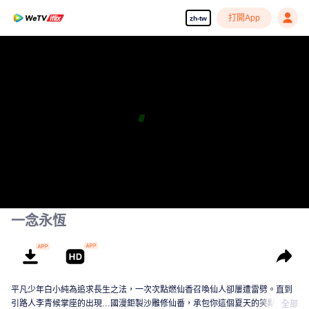
打開App
zh-tw
一念永恆
平凡少年白小純為追求長生之法，一次次點燃仙香召喚仙人卻屢遭雷劈。直到
引路人李青候掌座的出現…國漫鉅製沙雕修仙番，承包你這個夏天的笑點！
全部