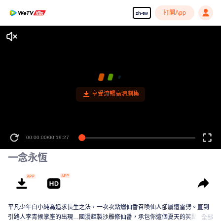
打開App
zh-tw
00:00:00
/
00:19:27
一念永恆
平凡少年白小純為追求長生之法，一次次點燃仙香召喚仙人卻屢遭雷劈。直到
引路人李青候掌座的出現…國漫鉅製沙雕修仙番，承包你這個夏天的笑點！
全部