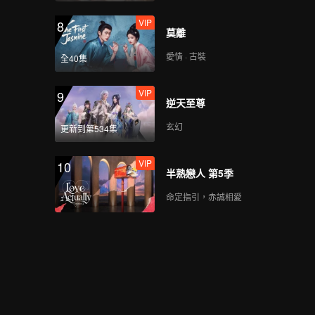
VIP
8
莫離
愛情 · 古裝
全40集
VIP
9
逆天至尊
玄幻
更新到第534集
VIP
10
半熟戀人 第5季
命定指引，赤誠相愛