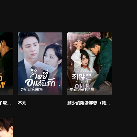
更新到第96集
更新到第101集
重生後，我嫁給了渣男的死對頭
不乖
顧少的隱婚罪妻（韓語版）