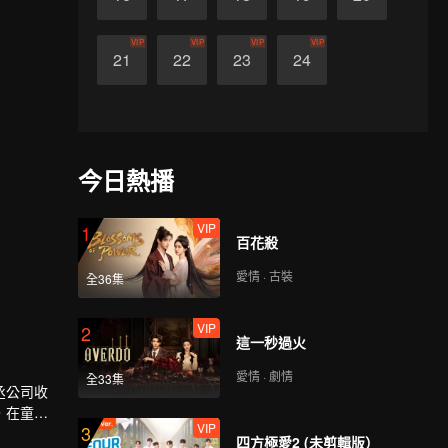
VIP
VIP
VIP
VIP
21
22
23
24
今日熱播
VIP
1
百花殺
愛情 · 古裝
全36集
VIP
2
這一秒過火
愛情 · 劇情
全33集
丞公司收
，在童念
VIP
3
人終成眷
四方極愛2 (未剪輯版）