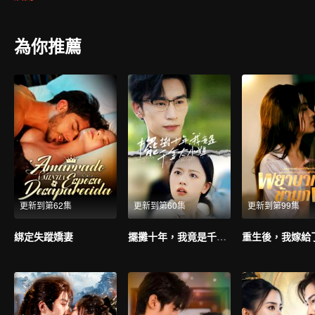
屬。
為你推薦
更新到第62集
更新到第60集
更新到第99集
綁定失蹤嬌妻
擺攤十年，我竟是千金大小姐