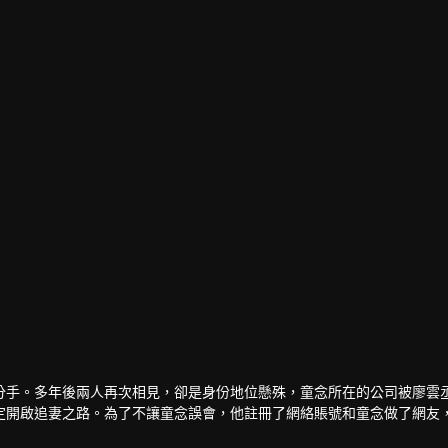
分手。多年後兩人再次相見，卻是身份地位懸殊，童念所在的公司被廖雲
定開啟追妻之路。為了不讓童念誤會，他註冊了網絡賬號和童念做了網友
、職場性騷擾等事件，又聯手解決反派之後，最終廖雲丞追妻成功，有情