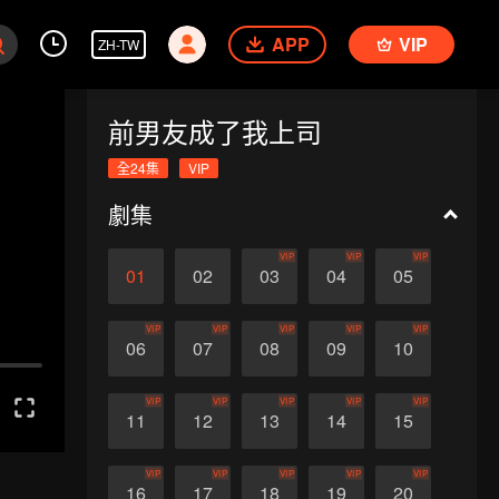
APP
VIP
ZH-TW
前男友成了我上司
全24集
VIP
劇集
VIP
VIP
VIP
01
02
03
04
05
VIP
VIP
VIP
VIP
VIP
06
07
08
09
10
VIP
VIP
VIP
VIP
VIP
11
12
13
14
15
VIP
VIP
VIP
VIP
VIP
16
17
18
19
20