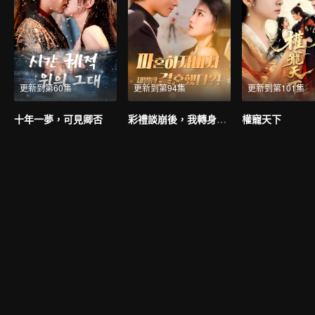
更新到第60集
更新到第94集
更新到第101集
十年一夢，可見卿否
彩禮談崩後，我轉身和千億首富領證（韓語版）
權寵天下