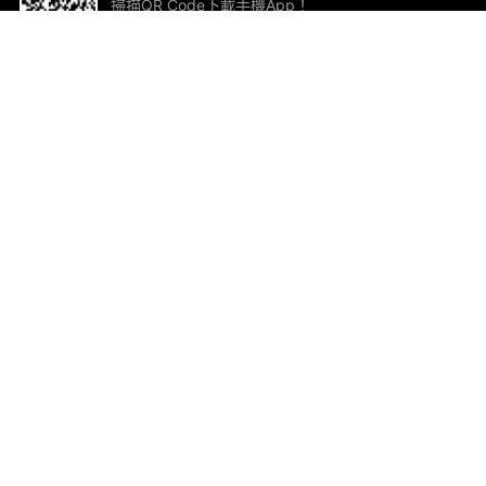
掃描QR Code下載手機App！
幫助與回饋
關
意見反饋
加
聯
電郵
ted.