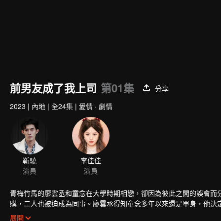
前男友成了我上司
第01集
分享
2023
|
內地
|
全24集
|
愛情 · 劇情
靳驍
李佳佳
演員
演員
青梅竹馬的廖雲丞和童念在大學時期相戀，卻因為彼此之間的誤會而
購，二人也被迫成為同事。廖雲丞得知童念多年以來還是單身，他決
遇見危機困難時，第一時間站出來保護她。二人一起經歷了職場陷阱
展開