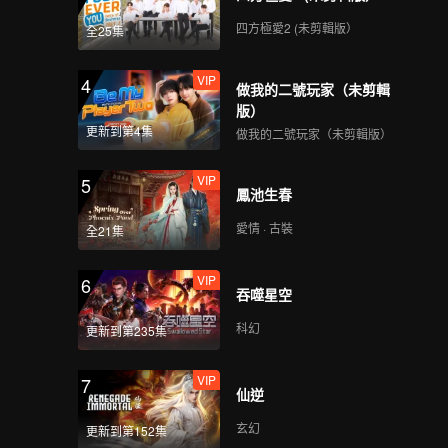
四方極愛2 (未剪輯版）
全25集
VIP
4
做我的二號玩家（未剪輯
版）
更新到第4集
做我的二號玩家（未剪輯版）
VIP
5
鳳池生春
愛情 · 古裝
全21集
VIP
6
吞噬星空
科幻
更新到第235集
VIP
7
仙逆
玄幻
更新到第152集