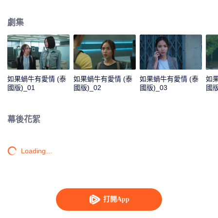
器在高速運轉，這是蝸牛女孩與生俱來的天賦，工作中判斷果斷、迅速，分析
精準。她的意志力比體能強，所以遇到危險時刻她也不會慌張。 初到警隊，在
劇集
人際交往上很不來事，且不懂如何表達自己感情的她，因為體能不及格面臨著
被趕出警隊的問題。從一個菜鳥實習生正式轉成她夢想中的專業警察，唯一一
個可以幫助她的是博拉警官，泰國警察界的英雄，於是薇坦想盡辦法使出渾身
解數請求博拉收她為徒。 而男主博拉是警局特別案件調查組隊長，警隊首屈一
指的神探，因有豐富的辦案經驗而傑出和英勇，身體素質優秀，身手不凡。 博
拉起初對這個弱不禁風的小女孩並無好感，兩人在辦案理念上也有極大差異，
如果蝸牛有愛情 (泰
如果蝸牛有愛情 (泰
如果蝸牛有愛情 (泰
如果
但兩人在聯手破獲了一系列案件後，博拉對這個單純睿智的愛徒心生愛慕。 但
國版)_01
國版)_02
國版)_03
國版
奈何無論他如何明追暗奪，這個如“蝸牛”般遲鈍的女孩，就是收不到愛的信號。
在二人“談情說案”之際，沉寂已久的“連環殺手”悚然重現，將他們捲入其中，兩
個人終於在險象環生的探案過程中確定了對彼此的情誼。 然而此時，縈繞在博
幕後花絮
拉心頭的嚕格案也再次被重啟，這對戀人將攜手共進極致艱險的追凶之旅。
Loading…
打開App