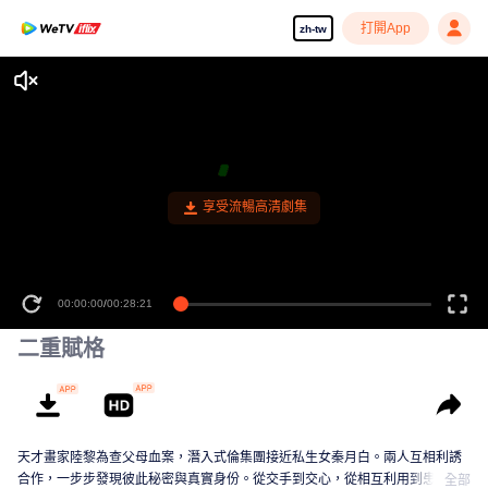
打開App
zh-tw
00:00:00
/
00:28:21
二重賦格
天才畫家陸黎為查父母血案，潛入式倫集團接近私生女秦月白。兩人互相利誘
合作，一步步發現彼此秘密與真實身份。從交手到交心，從相互利用到患難與
全部