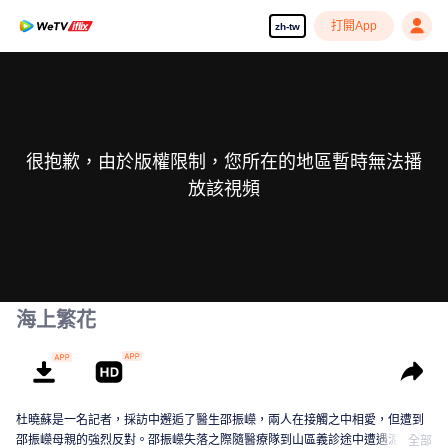
打開App
zh-tw
很抱歉，由於版權限制，您所在的地區暫時無法播
放該視頻
海上繁花
杜曉蘇是一名記者，採訪中邂逅了醫生邵振嶸，兩人在接觸之中相愛，但遭到
邵振嶸母親的強烈反對。邵振嶸失落之際隨醫療隊到山區義診途中遭遇泥石流
全部