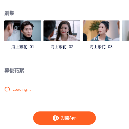
意外身亡。杜曉蘇為了從痛苦中解脫而拼命工作，最終體力不支住進醫院。這
一切被邵振嶸生前的發小雷宇崢看在眼裡，他被杜曉蘇的善良與執著感動著，
劇集
默默地在暗中幫助她。這引起了富家女蔣繁祿的不滿，她用各種理由在工作上
刁難杜曉蘇。林向遠為了自己能夠出人頭地，聯合宇天對手想方設法陷害雷宇
崢，致使宇天集團險些破產。杜曉蘇用計戳穿林向遠的陰謀。在杜曉蘇的幫助
和鼓勵下，雷宇錚重新振興宇天，將林向遠的陰謀一一化解，在這個過程中，
杜曉蘇和雷宇錚破除了兩人之間的誤會與偏見。
海上繁花_01
海上繁花_02
海上繁花_03
幕後花絮
Loading…
打開App