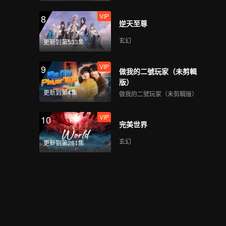
VIP
8
逆天至尊
玄幻
更新到第533集
VIP
9
做我的二號玩家（未剪輯
版）
更新到第4集
做我的二號玩家（未剪輯版）
VIP
10
完美世界
玄幻
更新到第281集