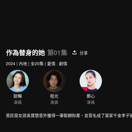
作為替身的她
第01集
分享
2024
|
內地
|
全20集
|
愛情 · 劇情
歐暢
程光
鄴心
演員
演員
演員
貧民窟女孩吳寶慧意外獲得一筆鉅額財產，並冒名成了富家千金李子瑜。