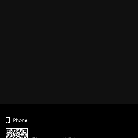
Phone