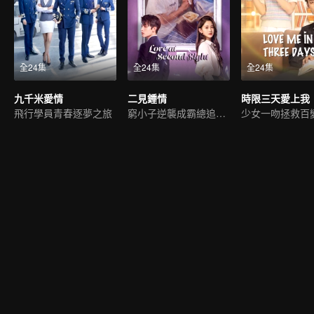
全24集
全24集
全24集
九千米愛情
二見鍾情
時限三天愛上我
飛行學員青春逐夢之旅
窮小子逆襲成霸總追初戀
少女一吻拯救百