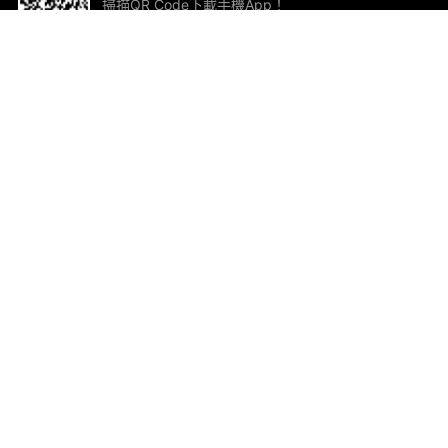
掃描QR Code下載手機App！
幫助與回饋
關
意見反饋
加
聯
電郵
ted.