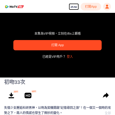
打開App
zh-tw
本集為VIP視頻，立刻在iflix上觀看
pay limit
打開 App
錯誤碼: 70013083.-1-e7d978b36c15cce569c43007f8cf65dd
已經是VIP用戶？
登入
00:00:00
/
00:00:00
初吻33次
失憶少女邂逅科研男神，以吻為契機開啟"記憶尋回之旅"！在一個又一個吻的攻
勢之下，兩人的情感也發生了微妙的變化。
全部