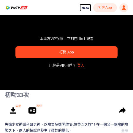
打開App
zh-tw
本集為VIP視頻，立刻在iflix上觀看
打開 App
pay limit
已經是VIP用戶？
登入
錯誤碼: 70013083.-1-790e90ee7f5646b7b11f2b339eea788b
00:00:00
/
00:00:00
初吻33次
失憶少女邂逅科研男神，以吻為契機開啟"記憶尋回之旅"！在一個又一個吻的攻
勢之下，兩人的情感也發生了微妙的變化。
全部