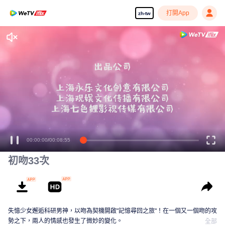
打開App
zh-tw
享受流暢高清劇集
00:00:00
/
00:08:55
初吻33次
失憶少女邂逅科研男神，以吻為契機開啟"記憶尋回之旅"！在一個又一個吻的攻
勢之下，兩人的情感也發生了微妙的變化。
全部