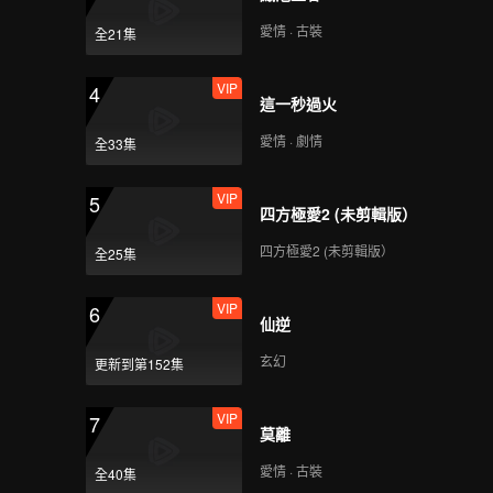
直拍-林墨
愛情 · 古裝
全21集
VIP
4
這一秒過火
《創造營2021》主題曲
直拍-胡燁韜
愛情 · 劇情
全33集
VIP
5
四方極愛2 (未剪輯版）
《創造營2021》主題曲
直拍-伯遠
四方極愛2 (未剪輯版）
全25集
VIP
6
仙逆
《創造營2021》主題曲
直拍-賴耀翔
玄幻
更新到第152集
VIP
7
莫離
《創造營2021》主題曲
直拍-何圳煜
愛情 · 古裝
全40集