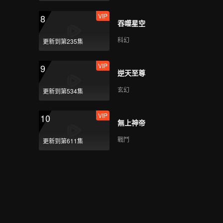
VIP
8
吞噬星空
《創造營2021》主題曲
直拍-奧斯卡
科幻
更新到第235集
VIP
9
逆天至尊
《創造營2021》主題曲
直拍-井汲大翔
玄幻
更新到第534集
VIP
10
無上神帝
《創造營2021》主題曲
直拍-蔣敦豪
戰鬥
更新到第611集
《創造營2021》主題曲
直拍-曹左