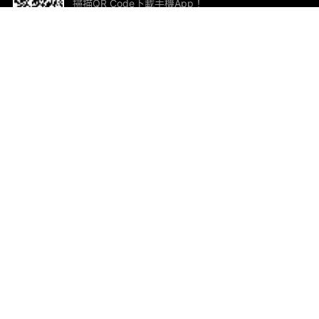
掃描QR Code下載手機App！
幫助與回饋
關
意見反饋
加
聯
電郵
ted.