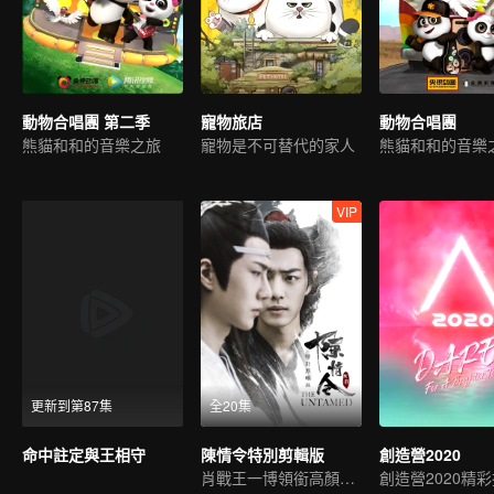
動物合唱團 第二季
寵物旅店
動物合唱團
熊貓和和的音樂之旅
寵物是不可替代的家人
熊貓和和的音樂
VIP
更新到第87集
全20集
命中註定與王相守
陳情令特別剪輯版
創造營2020
肖戰王一博領銜高顏值陣容
創造營2020精