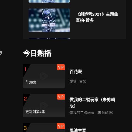
《創造營2021》主題曲
直拍-贊多
創造營2021》主題曲直
拍-尹浩宇
今日熱播
享
VIP
1
百花殺
《創造營2021》主題曲
直拍-吳宇恆
愛情 · 古裝
全36集
VIP
2
做我的二號玩家（未剪輯
《創造營2021》主題曲
版）
直拍-俞更寅
更新到第4集
做我的二號玩家（未剪輯版）
VIP
3
鳳池生春
《創造營2021》主題曲