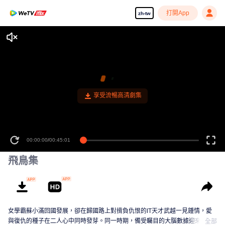
打開App
zh-tw
享受流暢高清劇集
00:00:00
/
00:45:01
飛鳥集
女學霸蘇小滿回國發展，卻在歸國路上對揹負仇恨的IT天才武越一見鍾情，愛
與復仇的種子在二人心中同時發芽。同一時期，備受矚目的大腦數據迎來了新
全部