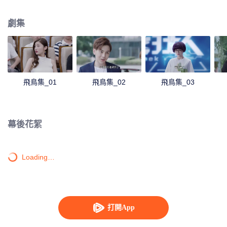
一季的招聘，蘇小滿誤打誤撞參加了真人秀《極客狂人》，並下定決心要自主
研發一款 APP，武越也如願進入大腦數據，與蘇小滿、富二代林 少霆、技術宅
劇集
男張江等人成為同事。而擁有“傲人外貌”的老員工柴晴，卻在工作和愛情中屢不
得志，開始暗中算計蘇小滿。幾個年輕人之間的關係因為愛與被愛、信任與欺
騙，開始發生微妙變化。 揹負仇恨、面對誘惑、遭遇背叛……留學生活中熱血
滿懷的他們，將如何適應國內社會生活的“叢林法則”？又將如何延續友誼的純粹
和愛情的忠貞？世界以痛吻我，我能否報之以歌？
飛鳥集_01
飛鳥集_02
飛鳥集_03
幕後花絮
Loading…
打開App