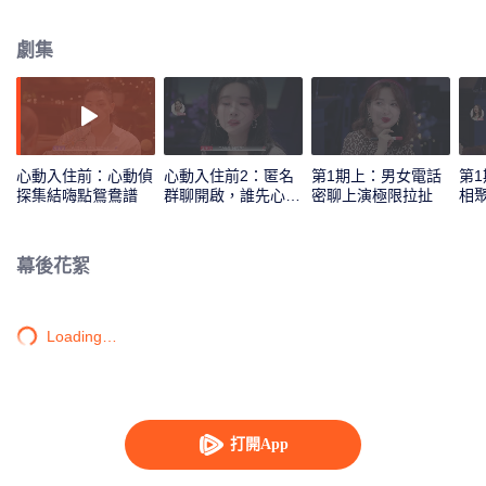
汪蘇瀧、孟子義共同組成心動偵探，來反觀和解讀素人之間的情感交流和心動
信號，並進行心動連線。
劇集
心動入住前：心動偵
心動入住前2：匿名
第1期上：男女電話
第
探集結嗨點鴛鴦譜
群聊開啟，誰先心
密聊上演極限拉扯
相
動？
幕後花絮
Loading…
打開App