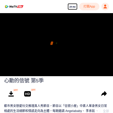
打開App
zh-tw
心動的信號 第5季
都市男女戀愛社交推理真人秀節目，節目以「信號小屋」中素人單身男女日常
相處的生活細節和情感走向為主體，每期邀請 Angelababy、 李承鉉 、 吳昕、
全部