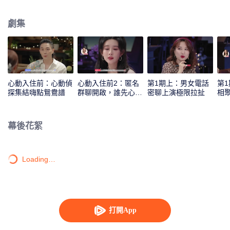
汪蘇瀧、孟子義共同組成心動偵探，來反觀和解讀素人之間的情感交流和心動
信號，並進行心動連線。
劇集
心動入住前：心動偵
心動入住前2：匿名
第1期上：男女電話
第
探集結嗨點鴛鴦譜
群聊開啟，誰先心
密聊上演極限拉扯
相
動？
幕後花絮
Loading…
打開App