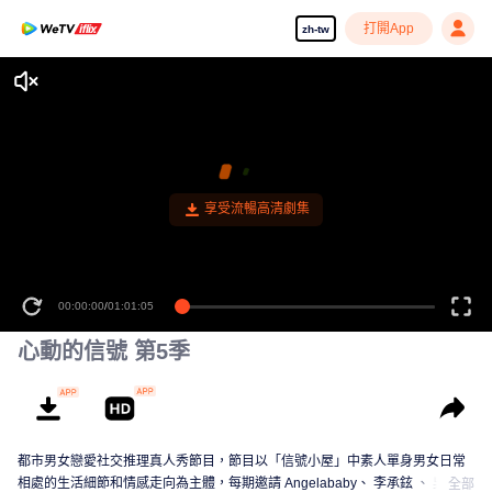
打開App
zh-tw
享受流暢高清劇集
00:00:00
/
01:01:05
心動的信號 第5季
都市男女戀愛社交推理真人秀節目，節目以「信號小屋」中素人單身男女日常
相處的生活細節和情感走向為主體，每期邀請 Angelababy、 李承鉉 、 吳昕、
全部