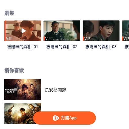
出更多的犯罪團伙。在網絡平臺藉以“愛心收留流浪狗”為名的八公狗舍，實際上
一直在誆騙民眾，以此獲取不法利益，同時還和白啟明的犯罪行為有著極深的
劇集
聯繫；在城內造成重大惡劣影響的偷狗二人組接連不斷地引起事端，誤食有毒
食品的老人小孩激化社會矛盾，而他們背後似乎與“老白”還有著千絲萬縷的關
聯；本地頗具盛名的鴻運餐廳老闆王力失手殺人；以及那莫名消失的流浪
漢……在這種種謎團的背後，年輕正義的唐堂逐漸解開了真相，可這時，青梅
竹馬卻遭到綁架，其背後的始作俑者，竟是……
VIP
VIP
VIP
VIP
被隱匿的真相_01
被隱匿的真相_02
被隱匿的真相_03
被
猜你喜歡
長安秘聞錄
鬼吹燈之精絕古城
打開App