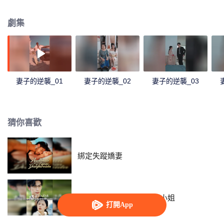
劇集
妻子的逆襲_01
妻子的逆襲_02
妻子的逆襲_03
猜你喜歡
綁定失蹤嬌妻
擺攤十年，我竟是千金大小姐
打開App