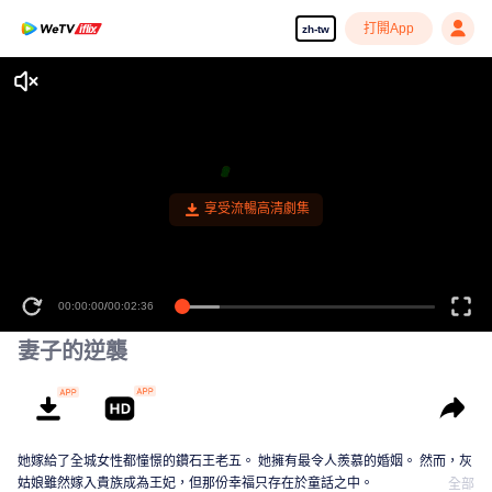
打開App
zh-tw
享受流暢高清劇集
00:00:00
/
00:02:36
妻子的逆襲
她嫁給了全城女性都憧憬的鑽石王老五。 她擁有最令人羨慕的婚姻。 然而，灰
姑娘雖然嫁入貴族成為王妃，但那份幸福只存在於童話之中。
全部