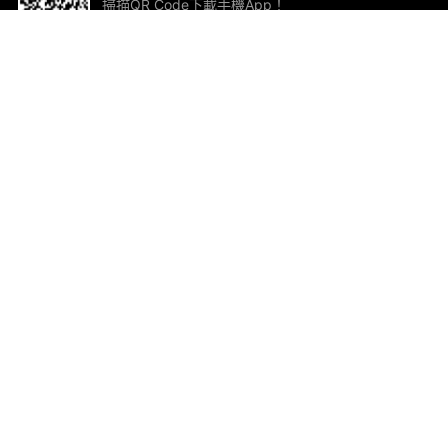
掃描QR Code下載手機App！
幫助與回饋
關
意見反饋
加
聯
電郵
ted.