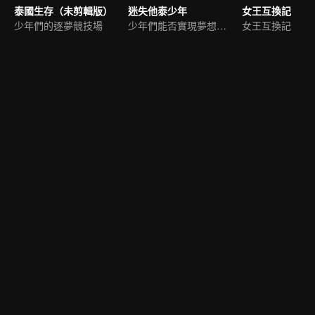
泰國生存（未剪輯版）
迷失他泰少年
女王互換記
少年們的逐夢競技場
少年們能否實現夢想之旅？
女王互換記