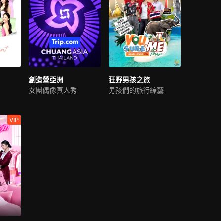
創造營亞洲
狂野男孩之旅
女團偶像真人秀
男孩們的旅行綜藝
VIP