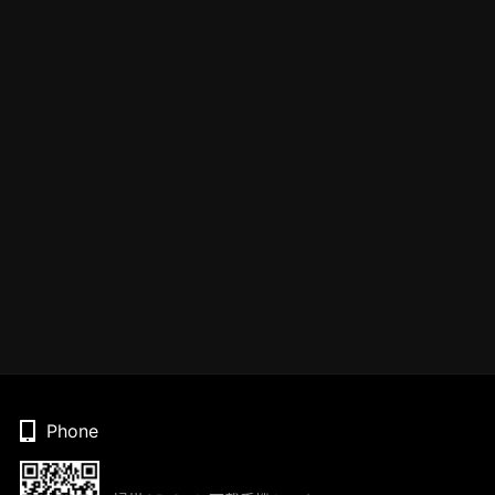
Phone