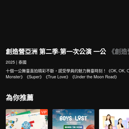
創造營亞洲 第二季·第一次公演 一公
《創造
2025
|
泰國
十個一公舞臺直拍精彩不斷，感受學員的魅力舞臺時刻！《OK, OK, OK》《A》《Ba
Monster》《Super》《True Love》《Under the Moon Road》
為你推薦
VIP