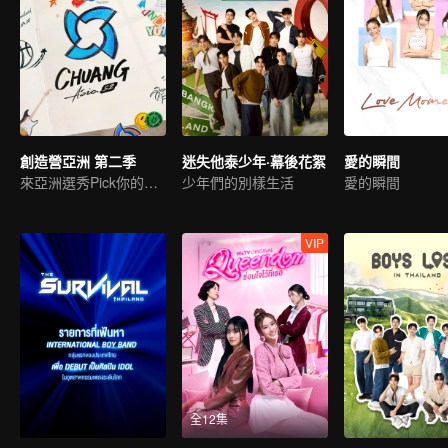
創造營亞洲 第二季
迷失他泰少年·幕後花絮
愛的瞬間
來亞洲選秀Pick你的偶像
少年們的別樣生活
愛的瞬間
VIP
全12集