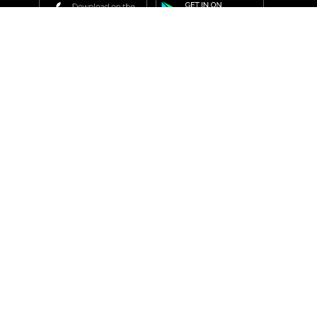
VIP
協議與條款
隱私協議
協議與條款
Cookie政策
Copyright © 2016-
2026
Image Future Investment (HK) Limi