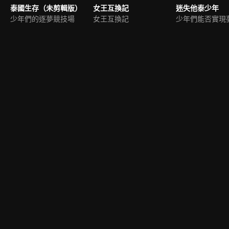
泰國生存（未剪輯版）
女王互換記
迷失他泰少年
少年們的逐夢競技場
女王互換記