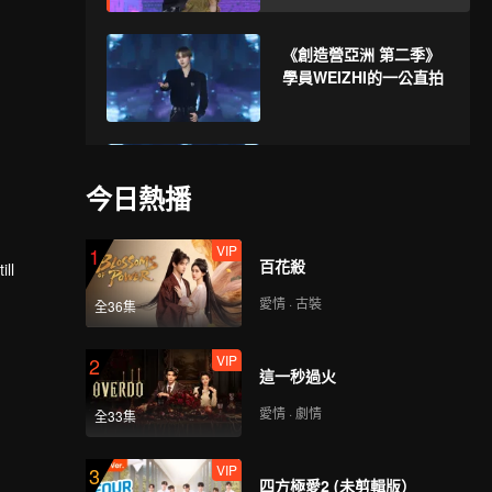
《創造營亞洲 第二季》
學員WEIZHI的一公直拍
《創造營亞洲 第二季》
學員KOSHIN的一公直拍
今日熱播
VIP
1
百花殺
ll
《創造營亞洲 第二季》
學員HIKARU的一公直
愛情 · 古裝
全36集
拍
VIP
2
這一秒過火
《創造營亞洲 第二季》
學員JIAHAO的一公直拍
愛情 · 劇情
全33集
VIP
3
四方極愛2 (未剪輯版）