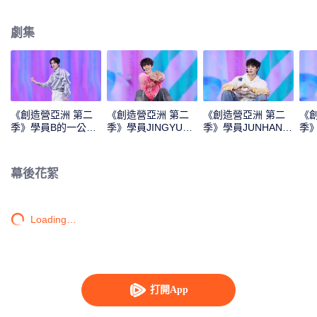
Monster》《Super》《True Love》《Under the Moon Road》
劇集
《創造營亞洲 第二
《創造營亞洲 第二
《創造營亞洲 第二
《
季》學員B的一公直
季》學員JINGYU的
季》學員JUNHAN的
季
拍
一公直拍
一公直拍
公
幕後花絮
Loading…
打開App