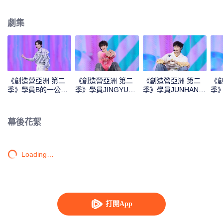
Monster》《Super》《True Love》《Under the Moon Road》
劇集
《創造營亞洲 第二
《創造營亞洲 第二
《創造營亞洲 第二
《
季》學員B的一公直
季》學員JINGYU的
季》學員JUNHAN的
季
拍
一公直拍
一公直拍
公
幕後花絮
Loading…
打開App