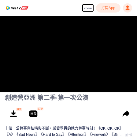
打開App
zh-tw
享受流暢高清劇集
00:00:00
/
00:02:22
創造營亞洲 第二季·第一次公演
十個一公舞臺直拍精彩不斷，感受學員的魅力舞臺時刻！《OK, OK, OK》
《A》《Bad News》《Hard to Say》《Attention》《Firework》《Still
全部